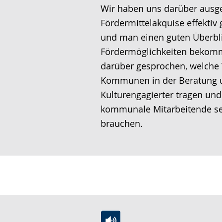
S
d
e
Wir haben uns darüber ausge
g
p
i
u
Fördermittelakquise effektiv
e
r
o
t
und man einen guten Überbl
z
a
-
s
Fördermöglichkeiten bekom
e
c
U
c
darüber gesprochen, welche
i
h
n
h
Kommunen in der Beratung 
g
e
t
e
Kulturengagierter tragen und
t
w
e
r
kommunale Mitarbeitende se
.
e
r
G
brauchen.
c
s
e
h
t
b
s
ü
ä
e
t
r
l
z
d
n
u
e
.
n
n