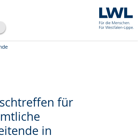
nde
schtreffen für
mtliche
eitende in
che