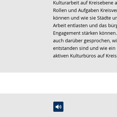
Kulturarbeit auf Kreisebene
z
c
U
c
Rollen und Aufgaben Kreisv
e
h
n
h
können und wie sie Städte u
i
e
t
e
Arbeit entlasten und das bür
g
w
e
r
Engagement stärken können. 
t
e
r
G
auch darüber gesprochen, wi
.
c
s
e
entstanden sind und wie ein
h
t
b
aktiven Kulturbüros auf Kre
s
ü
ä
e
t
r
l
z
d
n
u
e
.
n
n
g
s
.
p
r
Z
A
E