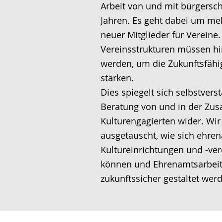
Arbeit von und mit bürgerscha
e
A
n
Jahren. Es geht dabei um me
n
u
D
neuer Mitglieder für Verein
S
d
e
Vereinsstrukturen müssen hi
p
i
u
werden, um die Zukunftsfähi
r
o
t
stärken.
a
-
s
Dies spiegelt sich selbstvers
c
U
c
Beratung von und in der Zu
h
n
h
Kulturengagierten wider. Wi
e
t
e
ausgetauscht, wie sich ehre
w
e
r
Kultureinrichtungen und -ve
e
r
G
können und Ehrenamtsarbeit
c
s
e
zukunftssicher gestaltet wer
h
t
b
s
ü
ä
e
t
r