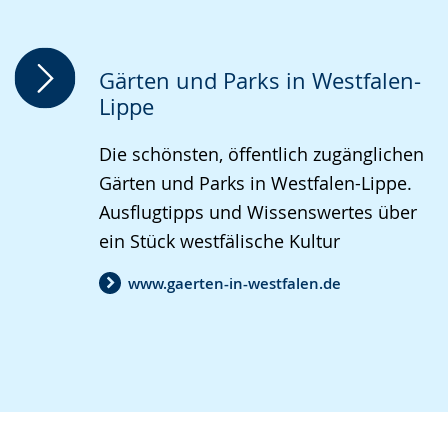
Sprache
Unterstützung.
in
wechseln.
Deutscher
Gebärdensprache
Gärten und Parks in Westfalen-
wird
Lippe
angezeigt.
Die schönsten, öffentlich zugänglichen
Gärten und Parks in Westfalen-Lippe.
Ausflugtipps und Wissenswertes über
ein Stück westfälische Kultur
www.gaerten-in-westfalen.de