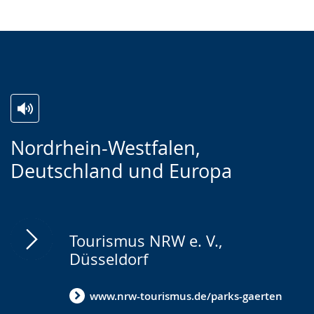
Zur
Aktiviere
Ein
Nordrhein-Westfalen,
Leichten
Audio-
Video
Deutschland und Europa
Sprache
Unterstützung.
in
wechseln.
Deutscher
Gebärdensprache
wird
Tourismus NRW e. V.,
angezeigt.
Düsseldorf
www.nrw-tourismus.de/parks-gaerten