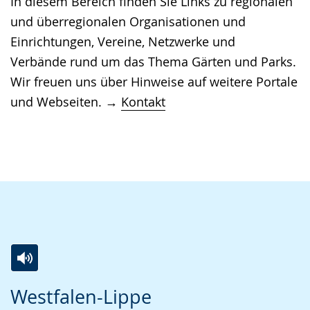
In diesem Bereich finden Sie Links zu regionalen
Gebärdensprache
und überregionalen Organisationen und
wird
Einrichtungen, Vereine, Netzwerke und
angezeigt.
Verbände rund um das Thema Gärten und Parks.
Wir freuen uns über Hinweise auf weitere Portale
und Webseiten. →
Kontakt
Zur
Aktiviere
Ein
Westfalen-Lippe
Leichten
Audio-
Video