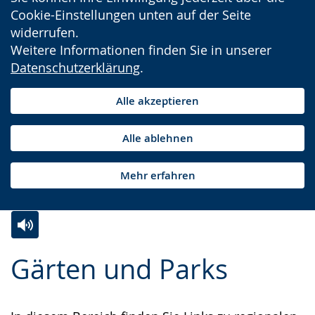
Cookie-Einstellungen unten auf der Seite
widerrufen.
Weitere Informationen finden Sie in unserer
Datenschutzerklärung
.
Alle akzeptieren
Alle ablehnen
Mehr erfahren
Zur
Aktiviere
Ein
Gärten und Parks
Leichten
Audio-
Video
Sprache
Unterstützung.
in
wechseln.
Deutscher