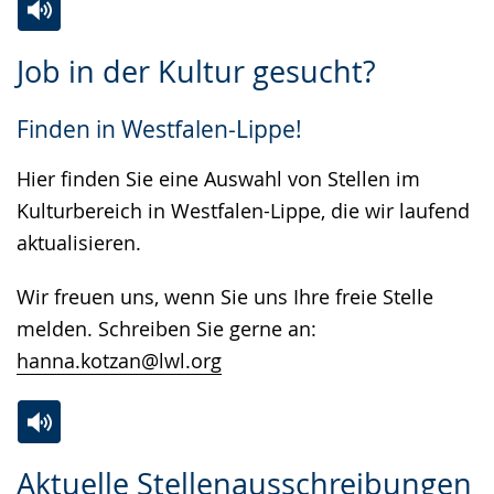
Gebärdensprache
Zur
Aktiviere
Ein
wird
Job in der Kultur gesucht?
Leichten
Audio-
Video
angezeigt.
Sprache
Unterstützung.
in
Finden in Westfalen-Lippe!
wechseln.
Deutscher
Gebärdensprache
Hier finden Sie eine Auswahl von Stellen im
wird
Kulturbereich in Westfalen-Lippe, die wir laufend
angezeigt.
aktualisieren.
Wir freuen uns, wenn Sie uns Ihre freie Stelle
melden. Schreiben Sie gerne an:
hanna.kotzan@lwl.org
Zur
Aktiviere
Ein
Aktuelle Stellenausschreibungen
Leichten
Audio-
Video