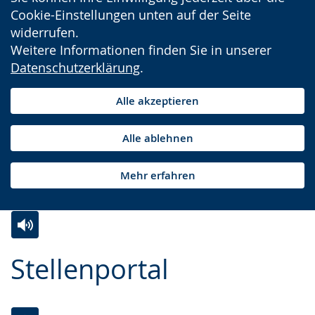
Cookie-Einstellungen unten auf der Seite
widerrufen.
Weitere Informationen finden Sie in unserer
Datenschutzerklärung
.
Alle akzeptieren
Alle ablehnen
Mehr erfahren
Zur
Aktiviere
Ein
Stellenportal
Leichten
Audio-
Video
Sprache
Unterstützung.
in
wechseln.
Deutscher