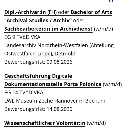
Sprache
Unterstützung.
in
Dipl.-Archivar:in
(FH) oder
Bachelor of Arts
wechseln.
Deutscher
"Archival Studies / Archiv“
oder
Gebärdensprache
Sachbearbeiter:in im Archivdienst
(w/m/d)
wird
EG 9 TVöD VKA
angezeigt.
Landesarchiv Nordrhein-Westfalen (Abteilung
Ostwestfalen-Lippe), Detmold
Bewerbungsfrist: 09.08.2026
Geschäftsführung Digitale
Dokumentationsstelle Porta Polonica
(w/m/d)
EG 14 TVöD VKA
LWL-Museum Zeche Hannover in Bochum
Bewerbungsfrist: 14.08.2026
Wissenschaftliche:r Volontär:in
(w/m/d)