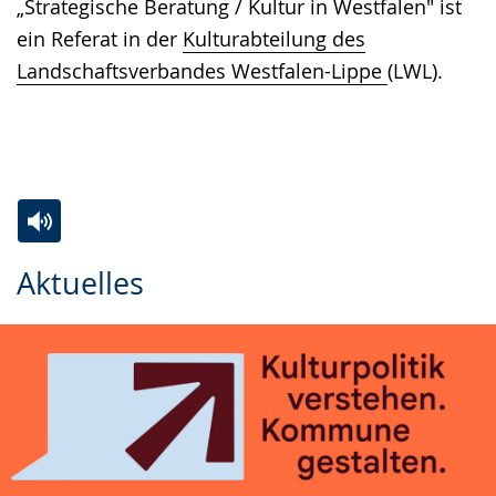
„Strategische Beratung / Kultur in Westfalen" ist
ein Referat in der
Kulturabteilung des
Landschaftsverbandes Westfalen-Lippe
(LWL).
Zur
Aktiviere
Ein
Aktuelles
Leichten
Audio-
Video
Sprache
Unterstützung.
in
wechseln.
Deutscher
Gebärdensprache
wird
angezeigt.