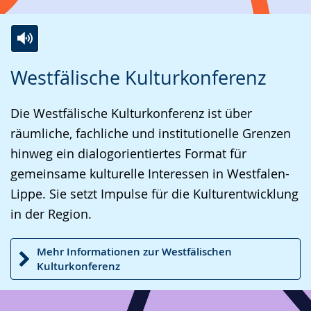
Zur
Aktiviere
Ein
Westfälische Kulturkonferenz
Leichten
Audio-
Video
Sprache
Unterstützung.
in
Die Westfälische Kulturkonferenz ist über
wechseln.
Deutscher
räumliche, fachliche und institutionelle Grenzen
Gebärdensprache
hinweg ein dialogorientiertes Format für
wird
gemeinsame kulturelle Interessen in Westfalen-
angezeigt.
Lippe. Sie setzt Impulse für die Kulturentwicklung
in der Region.
Mehr Informationen zur Westfälischen
Kulturkonferenz