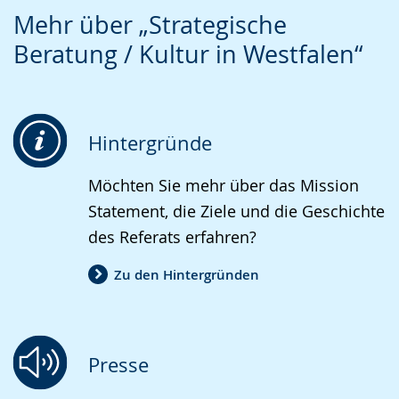
Zur
Aktiviere
Ein
Mehr über „Strategische
e
Leichten
Audio-
Video
Beratung / Kultur in Westfalen“
z
Sprache
Unterstützung.
in
e
wechseln.
Deutscher
i
Gebärdensprache
g
wird
Hintergründe
t
angezeigt.
.
Möchten Sie mehr über das Mission
Statement, die Ziele und die Geschichte
des Referats erfahren?
Zu den Hintergründen
Presse