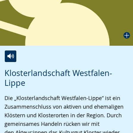
Zur
Aktiviere
Ein
Klosterlandschaft Westfalen-
Leichten
Audio-
Video
Lippe
Sprache
Unterstützung.
in
wechseln.
Deutscher
Die „Klosterlandschaft Westfalen-Lippe“ ist ein
Gebärdensprache
Zusammenschluss von aktiven und ehemaligen
wird
Klöstern und Klosterorten in der Region. Durch
angezeigt.
gemeinsames Handeln rücken wir mit
den Akteur:innen das Kulturgut Kloster wieder