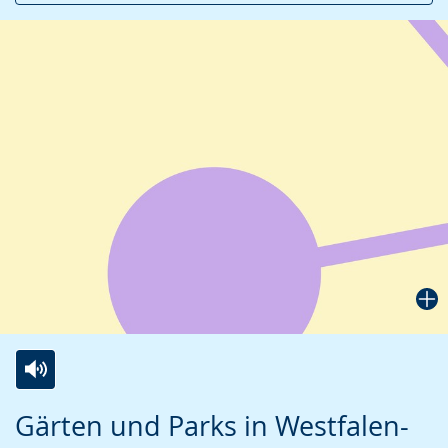
Zur
Aktiviere
Ein
Gärten und Parks in Westfalen-
Leichten
Audio-
Video