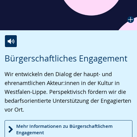
Zur
Aktiviere
Ein
Bürgerschaftliches Engagement
Leichten
Audio-
Video
Sprache
Unterstützung.
in
Wir entwickeln den Dialog der haupt- und
wechseln.
Deutscher
ehrenamtlichen Akteur:innen in der Kultur in
Gebärdensprache
Westfalen-Lippe. Perspektivisch fördern wir die
wird
bedarfsorientierte Unterstützung der Engagierten
angezeigt.
vor Ort.
Mehr Informationen zu Bürgerschaftlichem
Engagement