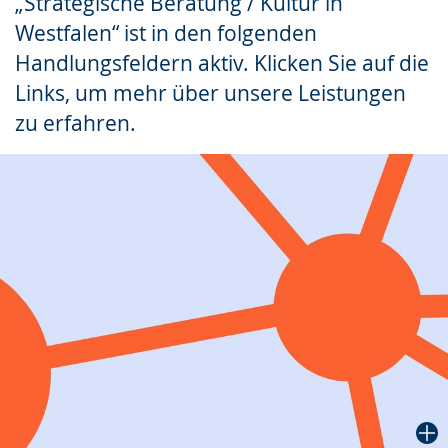
„Strategische Beratung / Kultur in
wechseln.
Deutscher
Westfalen“ ist in den folgenden
Gebärdensprache
Handlungsfeldern aktiv. Klicken Sie auf die
wird
Links, um mehr über unsere Leistungen
angezeigt.
zu erfahren.