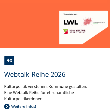
Zur
Aktiviere
Ein
Webtalk-Reihe 2026
Leichten
Audio-
Video
Sprache
Unterstützung.
in
Kulturpolitik verstehen. Kommune gestalten.
wechseln.
Deutscher
Eine Webtalk-Reihe für ehrenamtliche
Gebärdensprache
Kulturpolitiker:innen.
wird
angezeigt.
Weitere Infos!