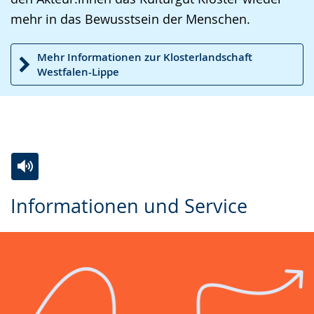
mehr in das Bewusstsein der Menschen.
Mehr Informationen zur Klosterlandschaft
Westfalen-Lippe
Zur
Aktiviere
Ein
Informationen und Service
Leichten
Audio-
Video
Sprache
Unterstützung.
in
wechseln.
Deutscher
Gebärdensprache
wird
angezeigt.