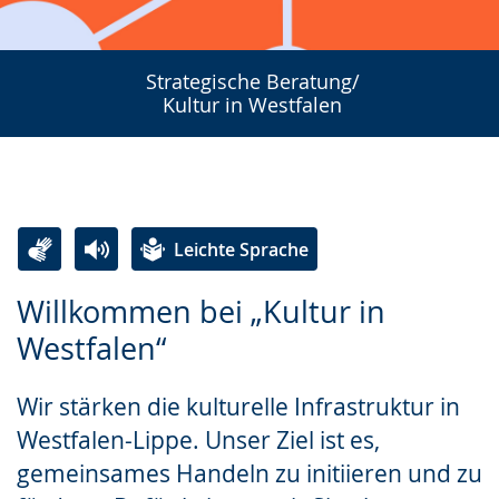
Strategische Beratung/
Kultur in Westfalen
Leichte Sprache
Zur
Aktiviere
Ein
Willkommen bei „Kultur in
Leichten
Audio-
Video
Westfalen“
Sprache
Unterstützung.
in
wechseln.
Deutscher
Wir stärken die kulturelle Infrastruktur in
Gebärdensprache
Westfalen-Lippe. Unser Ziel ist es,
wird
gemeinsames Handeln zu initiieren und zu
angezeigt.