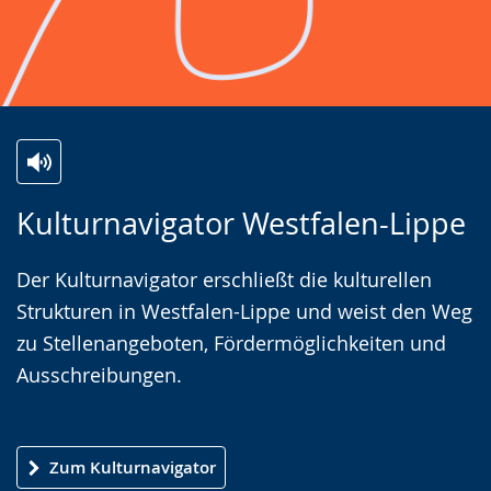
Z
A
E
Kulturnavigator Westfalen-Lippe
u
k
i
r
t
n
Der Kulturnavigator erschließt die kulturellen
L
i
V
Strukturen in Westfalen-Lippe und weist den Weg
e
v
i
zu Stellenangeboten, Fördermöglichkeiten und
i
i
d
Ausschreibungen.
c
e
e
h
r
o
t
e
i
Zum Kulturnavigator
e
A
n