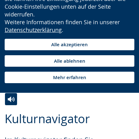
Cookie-Einstellungen unten auf der Seite
widerrufen.
Weitere Informationen finden Sie in unserer
Datenschutzerklärung
.
Alle akzeptieren
Alle ablehnen
Mehr erfahren
Zur
Aktiviere
Ein
Kulturnavigator
Leichten
Audio-
Video
Sprache
Unterstützung.
in
wechseln.
Deutscher