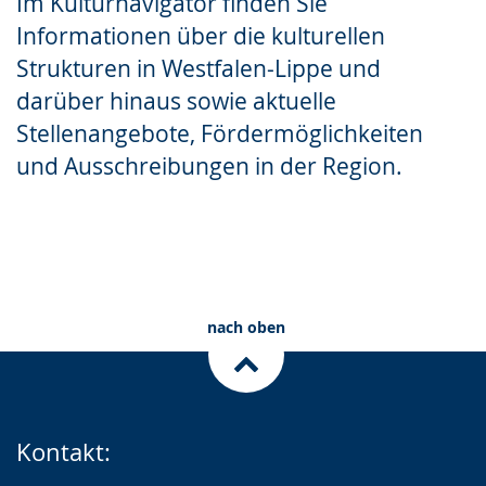
Im Kulturnavigator finden Sie
Gebärdensprache
Informationen über die kulturellen
wird
Strukturen in Westfalen-Lippe und
angezeigt.
darüber hinaus sowie aktuelle
Stellenangebote, Fördermöglichkeiten
und Ausschreibungen in der Region.
Kulturelle Strukturen
Stellenportal
nach oben
Kontakt: