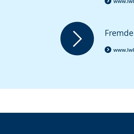
www.lwl
Fremde
www.lwl