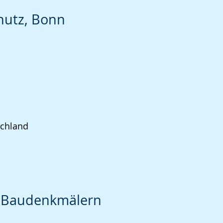
hutz, Bonn
schland
n Baudenkmälern