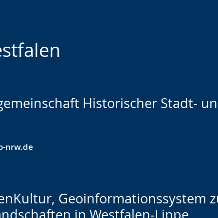
stfalen
gemeinschaft Historischer Stadt- un
-nrw.de
nKultur, Geoinformationssystem z
andschaften in Westfalen-Lippe