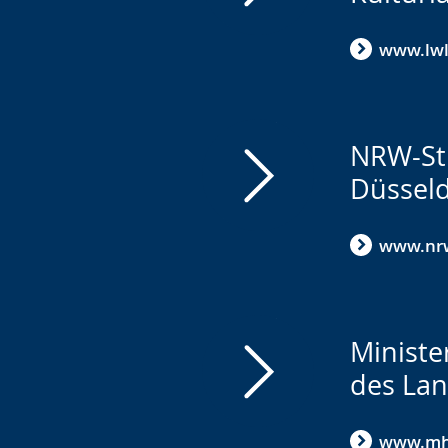
www.lwl
NRW-Sti
Düsseld
www.nrw
Ministe
des Lan
www.mh