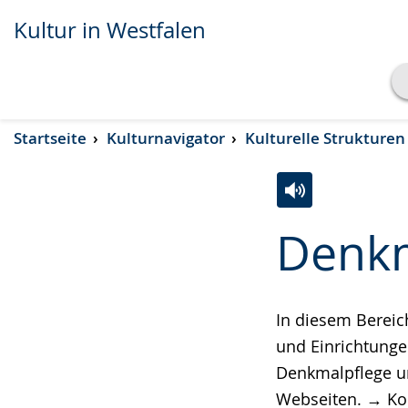
Kultur in Westfalen
Transkript anzeigen
Startseite
Kulturnavigator
Kulturelle Strukturen
Abspielen
Pausieren
Zur
Aktiviere
Ein
Denkm
Leichten
Audio-
Video
Sprache
Unterstützung.
in
wechseln.
Deutscher
In diesem Bereic
Gebärdensprach
und Einrichtung
wird
Denkmalpflege un
angezeigt.
Webseiten. →
Ko