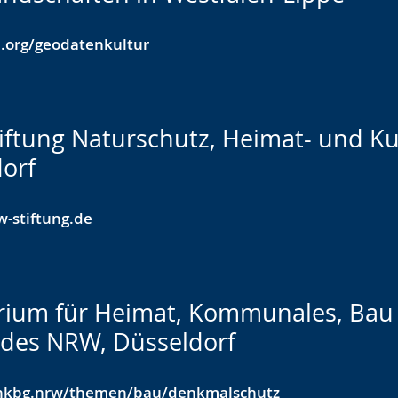
.org/geodatenkultur
ftung Naturschutz, Heimat- und Kul
orf
-stiftung.de
rium für Heimat, Kommunales, Bau 
des NRW, Düsseldorf
kbg.nrw/themen/bau/denkmalschutz