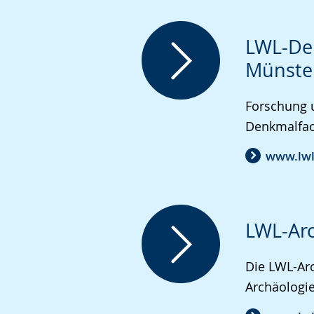
wechseln.
Deutscher
Gebärdensprache
LWL-Den
wird
Münste
angezeigt.
Forschung 
Denkmalfac
www.lwl
LWL-Arc
Die LWL-Arc
Archäologi