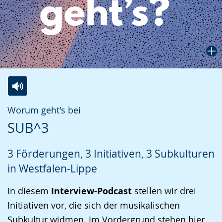
Zur
Aktiviere
Ein
Worum geht's bei
Leichten
Audio-
Video
SUB^3
Sprache
Unterstützung.
in
wechseln.
Deutscher
3 Förderungen, 3 Initiativen, 3 Subkulturen
Gebärdensprache
in Westfalen-Lippe
wird
angezeigt.
In diesem
Interview-Podcast
stellen wir drei
Initiativen vor, die sich der musikalischen
Subkultur widmen. Im Vordergrund stehen hier