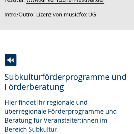
Intro/Outro: Lizenz von musicfox UG
Zur
Aktiviere
Ein
Subkulturförderprogramme und
Leichten
Audio-
Video
Förderberatung
Sprache
Unterstützung.
in
wechseln.
Deutscher
Hier findet ihr regionale und
Gebärdensprache
überregionale Förderprogramme und
wird
Beratung für Veranstalter:innen im
angezeigt.
Bereich Subkultur.